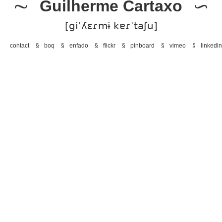
Guilherme Cartaxo
[giˈʎɛɾmɨ kɐɾˈtaʃu]
contact
boq
enfado
flickr
pinboard
vimeo
linkedin